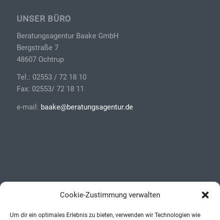
UNSER BÜRO
Beratungsagentur Baake GmbH
Bergstraße 7
48607 Ochtrup
Tel.: 02553 / 72 18 10
Fax: 02553/ 72 18 11
e-mail:
baake@beratungsagentur.de
ÖFFNUNGSZEITEN
Cookie-Zustimmung verwalten
Montag, Dienstag, Donnerstag:
08.30 Uhr – 12.00 Uhr
Um dir ein optimales Erlebnis zu bieten, verwenden wir Technologien wie