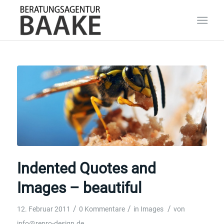
Indented Quotes and
Images – beautiful
/
/
/
12. Februar 2011
0 Kommentare
in
Images
von
info@repro-design.de