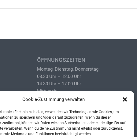
ÖFFNUNGSZEITEN
Montag, Dienstag, Donnerstag:
08.30 Uhr – 12.00 Uhr
14.30 Uhr – 17.00 Uhr
Mittwoch:
08.30 Uhr – 12.00 Uhr
Cookie-Zustimmung verwalten
und nach Vereinbarung
ptimales Erlebnis zu bieten, verwenden wir Technologien wie Cookies, um
Freitag:
r.de
mationen zu speichern und/oder darauf zuzugreifen. Wenn du diesen
Geschlossen
 zustimmst, können wir Daten wie das Surfverhalten oder eindeutige IDs auf
te verarbeiten. Wenn du deine Zustimmung nicht erteilst oder zurückziehst,
immte Merkmale und Funktionen beeinträchtigt werden.