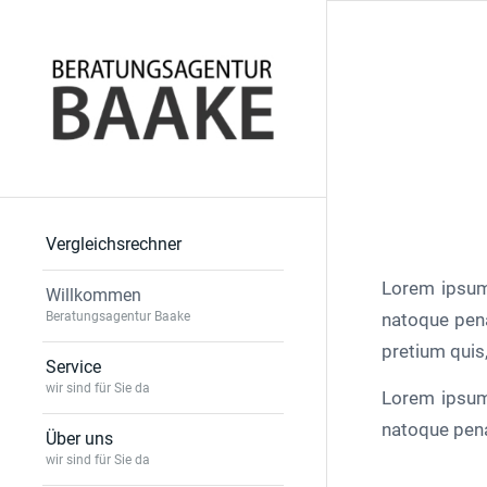
Vergleichsrechner
Lorem ipsum
Willkommen
natoque pena
Beratungsagentur Baake
pretium quis
Service
wir sind für Sie da
Lorem ipsum
natoque pena
Über uns
wir sind für Sie da